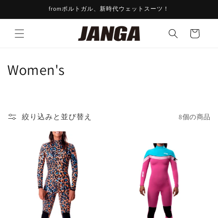
コンテ
fromポルトガル、新時代ウェットスーツ！
ンツに
進む
カ
ー
ト
コ
Women's
レ
ク
絞り込みと並び替え
8個の商品
シ
ョ
ン
: