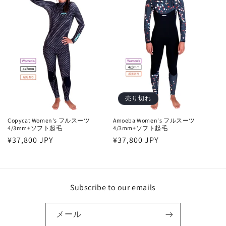
格
格
売り切れ
Copycat Women's フルスーツ
Amoeba Women's フルスーツ
4/3mm+ソフト起毛
4/3mm+ソフト起毛
通
¥37,800 JPY
通
¥37,800 JPY
常
常
価
価
格
格
Subscribe to our emails
メール