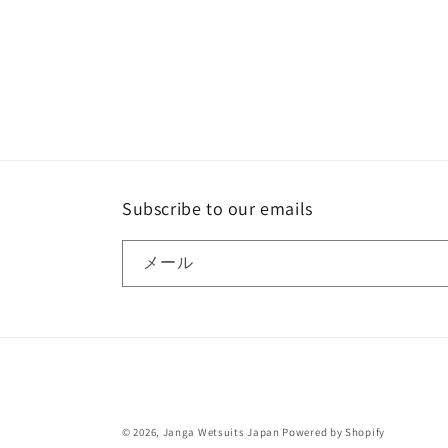
ア
ー
(2)
ダ
を
ル
開
で
く
メ
デ
ィ
ア
(4)
を
開
Subscribe to our emails
く
メール
© 2026,
Janga Wetsuits Japan
Powered by Shopify