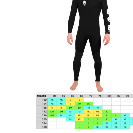
ダ
ル
で
メ
デ
ィ
ア
(1)
を
開
く
モ
ー
ダ
ル
で
メ
デ
ィ
モ