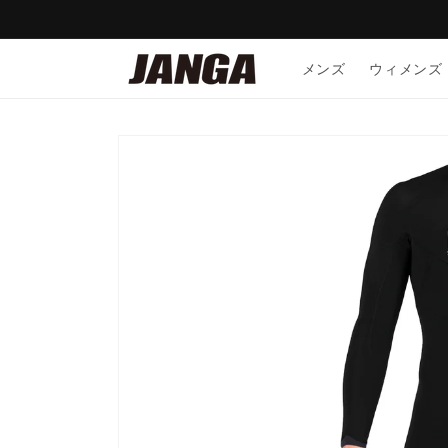
コンテ
ンツに
進む
メンズ
ウィメンズ
商品情
報にス
キップ