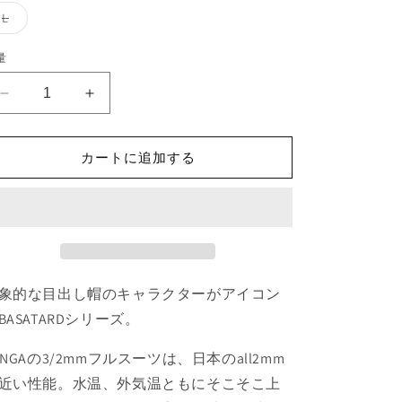
エ
エ
エ
エ
ー
ー
ー
ー
バ
L
シ
シ
シ
シ
リ
ョ
ョ
ョ
ョ
エ
ン
ン
ン
ン
ー
量
は
は
は
は
シ
売
売
売
売
ョ
り
り
り
り
ン
BASTARD
BASTARD
切
切
切
切
は
れ
れ
れ
れ
売
Men&#39;s
Men&#39;s
て
て
て
て
り
3/2mm
3/2mm
い
い
い
い
切
る
る
る
る
れ
カートに追加する
フ
フ
か
か
か
か
て
販
販
販
販
ル
ル
い
売
売
売
売
る
ス
ス
で
で
で
で
か
き
き
き
き
販
ー
ー
ま
ま
ま
ま
売
せ
せ
せ
せ
で
ツ
ツ
ん
ん
ん
ん
き
の
の
ま
せ
数
数
象的な目出し帽のキャラクターがアイコン
ん
量
量
BASATARDシリーズ。
を
を
減
増
ANGAの3/2mmフルスーツは、日本のall2mm
ら
や
近い性能。水温、外気温ともにそこそこ上
す
す