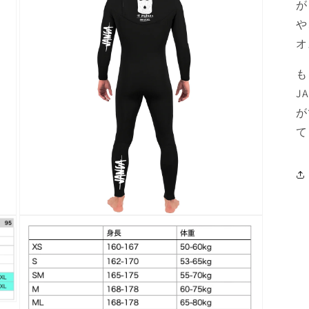
が
や
オ
も
J
が
て
モ
ー
ダ
ル
で
メ
デ
ィ