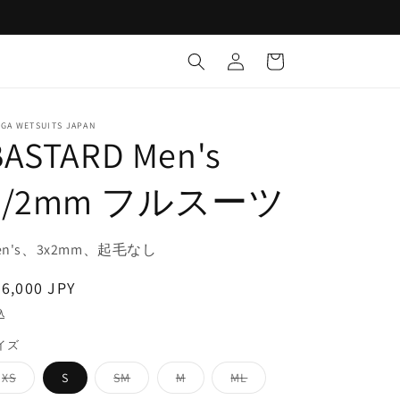
ロ
カ
グ
ー
イ
ト
ン
GA WETSUITS JAPAN
BASTARD Men's
3/2mm フルスーツ
en's、3x2mm、起毛なし
通
6,000 JPY
常
込
価
イズ
格
バ
バ
バ
バ
XS
S
SM
M
ML
リ
リ
リ
リ