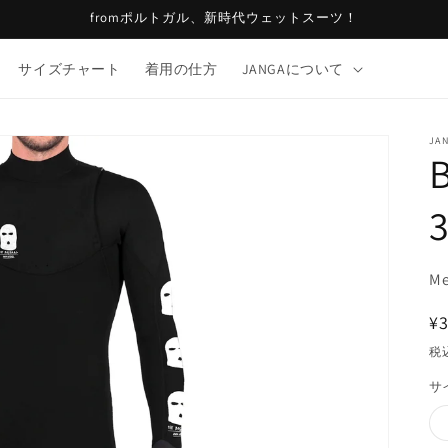
fromポルトガル、新時代ウェットスーツ！
サイズチャート
着用の仕方
JANGAについて
JAN
M
¥3
税
サ