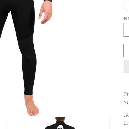
数
印
の
J
に