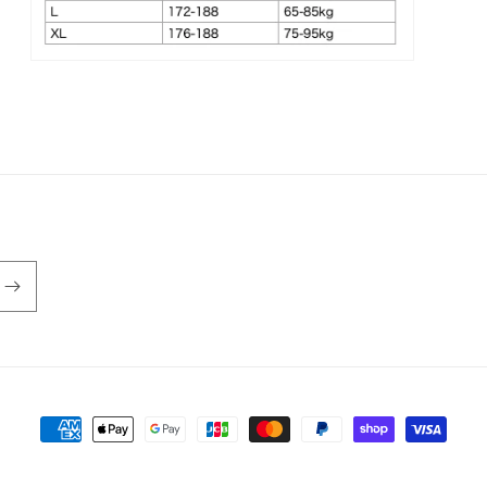
ア
(3)
を
モ
開
ー
く
ダ
ル
で
メ
デ
ィ
ア
(5)
を
開
く
決
済